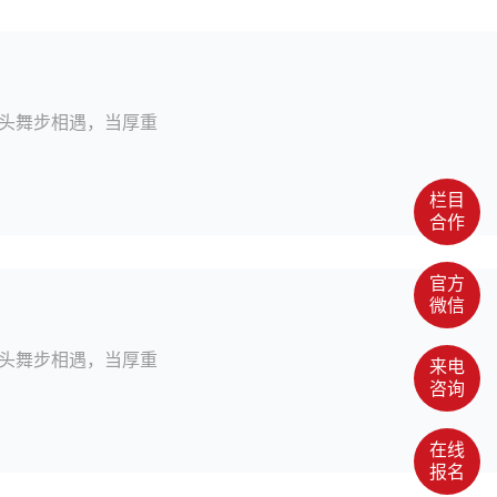
头舞步相遇，当厚重
栏目
合作
官方
微信
头舞步相遇，当厚重
来电
咨询
在线
报名