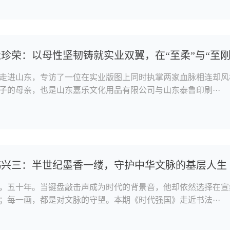
珍荣：以母性坚韧铸就实业双翼，在“至柔”与“至刚
走进山东，专访了一位在实业版图上同时执掌两家血脉相连却风
子的母亲，也是山东嘉乐文化用品有限公司与山东泰鲁印刷···
韩兴三：半世纪墨香一缕，守护中华文脉的基层人生
，五十年。当键盘敲击声成为时代的背景音，他却依然选择在宣
；每一画，都是对文脉的守望。本期《时代强国》走近书法···