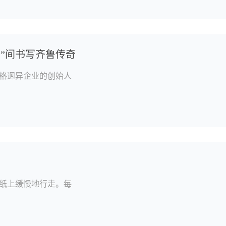
”间书写齐鲁传奇
格迥异企业的创始人
纸上缓慢地行走。每