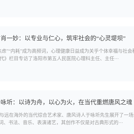
肖一妙：以专业与仁心，筑牢社会的“心灵堤坝”
焦虑”“内耗”成为高频词，心理健康日益成为关乎个体幸福与社
代》栏目专访了洛阳市第五人民医院心理科主任、主任···
于咏圻：以诗为舟，以心为火，在当代重燃唐风之魂
与远在海外的当代综合艺术家、唐风诗人于咏圻先生展开了一场
词、书法、音乐、表演诸艺，其创作不仅是对古典形式的···