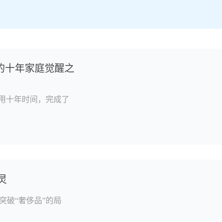
的十年家庭觉醒之
用十年时间，完成了
灵
破“奢侈品”的局