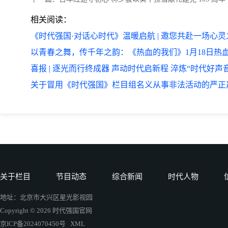
相关阅读：
《时代强国·对话心时代》温暖启航 | 邀您共赴一场心灵
以青春之舞，传千年之韵：《热血的我们》1月18日热
喜报 | 逐光而行终成器 声动时代启新程 淬炼“时代好声
关于冒用《时代强国》栏目组名义从事非法活动的严正声
关于栏目
节目动态
综合新闻
时代人物
地址：北京市大兴区星光影视园
Copyright © 2026 时代强国官网
京ICP备2024070450号
XML