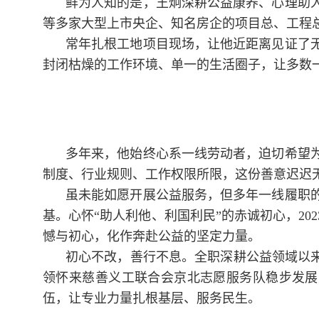
鲜为人知的是，王炯深耕公益康养、心理助
等多家大型上市央企、知名房企的项目总、工程
常年扎根工地项目现场，让他近距离见证了
封闭枯燥的工作环境、单一的生活圈子，让多数
多年来，他始终心系一线劳动者，迫切希望
制度、行业规则、工作权限所限，这份善意迟迟
虽未能如愿开展公益服务，但多年一线履职
基。心怀“助人利他、利国利民”的赤诚初心，2
憾与初心，化作奔赴公益的坚定力量。
初心不改，善行不息。全职深耕公益领域以
领怀来慈善义工联合会京北志愿服务队稳步发展
伍，让专业力量扎根基层、服务民生。