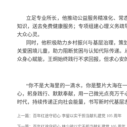
立足专业所长，他推动公益服务精准化、常
知识，送去免费健康服务；专项组建心理义务疏
大众心灵。
同时，他积极助力乡村振兴与基层治理，策
关爱困境儿童，助力阻断贫困与认知代际传递。
众身心赋能，王炯始终践行不求回报，但求心安
“你不是大海里的一滴水，你是整片大海在
心，躬身践行、默默奉献，用一己微光点亮万千
时代，持续传递正向社会能量，书写新时代基层
上一篇：
百年红途守初心 李鋆以实干担当献礼建党 105 周年
下一篇：
百年红途守初心 林少骏以实干担当献礼建党 105 周年