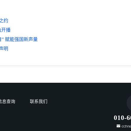
之约
血开播
音” 赋能强国新声量
明​
信息查询
联系我们
010-6

cctv