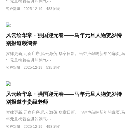
年元旦携着奋进的朝气···
客户新闻
2025-12-19
483 浏览
风云绘华章・强国迎元春——马年元旦人物贺岁特
别报道赖鸿春
岁律更新,元春启序;风云激荡,华章日新。当钟声敲响新年的扉页,马
年元旦携着奋进的朝气···
客户新闻
2025-12-19
535 浏览
风云绘华章・强国迎元春——马年元旦人物贺岁特
别报道李贵级老师
岁律更新,元春启序;风云激荡,华章日新。当钟声敲响新年的扉页,马
年元旦携着奋进的朝气···
客户新闻
2025-12-19
498 浏览