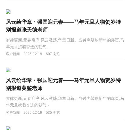
风云绘华章・强国迎元春——马年元旦人物贺岁特
别报道张天德老师
岁律更新,元春启序;风云激荡,华章日新。当钟声敲响新年的扉页,马
年元旦携着奋进的朝气···
客户新闻
2025-12-19
607 浏览
风云绘华章・强国迎元春——马年元旦人物贺岁特
别报道黄鉴老师
岁律更新,元春启序;风云激荡,华章日新。当钟声敲响新年的扉页,马
年元旦携着奋进的朝气···
客户新闻
2025-12-19
535 浏览