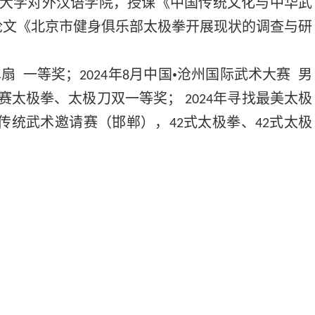
大学对外汉语学院，授课《中国传统文化与中华武
论文《北京市健身俱乐部太极拳开展现状的调查与研
单扇
一等奖；
年
月中国•沧州国际武术大赛
男
2024
8
赛太极拳、太极刀双一等奖；
年寻找最美太极
2024
传统武术邀请赛（邯郸），
式太极拳、
式太极
42
42