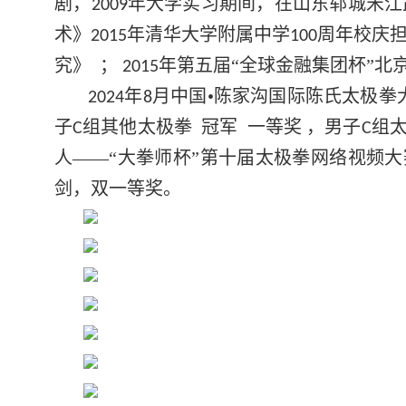
剧，
年大学实习期间，在山东郓城宋江
2009
术》
年清华大学附属中学
周年校庆
2015
100
究》
；
年第五届“全球金融集团杯”北
2015
年
月中国•陈家沟国际陈氏太极拳
2024
8
子
组其他太极拳 冠军 一等奖
，男子
组
C
C
人——“大拳师杯”第十届太极拳网络视频
剑，双一等奖。