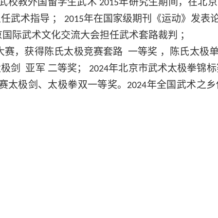
武校教外国留学生武术
年研究生期间，在北京
2015
担任武术指导
；
年在国家级期刊《运动》发表
2015
京国际武术文化交流大会担任武术套路裁判
；
大赛，获得陈氏太极竞赛套路
一等奖
，陈氏太极
太极剑
亚军 二等奖；
年北京市武术太极拳锦标
2024
大赛太极剑、太极拳双一等奖。
年全国武术之乡
2024