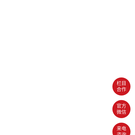
栏目
合作
官方
微信
来电
咨询