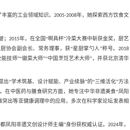
。
了丰富的工业领域知识。
年，她探索西方饮食文
2005-2008
誉；
年，在全国“啊具杯”冷菜大赛中斩获金奖，厨艺
2015
厨协会副会长、常务理事，获“星厨掌勺人”称号。
2018
技师”“徽菜大师”“中国烹饪艺术大师”，并获北京清华
出“学术筑基、设计赋能、产业续脉”的“三维活化”方法
。在中医药与膳食研究方面，她专注中华非遗美食“凤阳
椎突出等亚健康调理中的应用，多次在科学家论坛发表相
都凤阳非遗文创设计师主编”身份获权威认证。
年，
2024