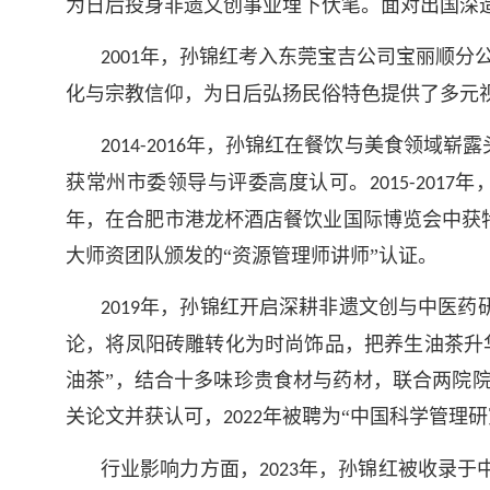
为日后投身非遗文创事业埋下伏笔。面对出国深
年，孙锦红考入东莞宝吉公司宝丽顺分
2001
化与宗教信仰，为日后弘扬民俗特色提供了多元
年，孙锦红在餐饮与美食领域崭露
2014-2016
获常州市委领导与评委高度认可。
年
2015-2017
年，在合肥市港龙杯酒店餐饮业国际博览会中获特
大师资团队颁发的“资源管理师讲师”认证。
年，孙锦红开启深耕非遗文创与中医药研
2019
论，将凤阳砖雕转化为时尚饰品，把养生油茶升
油茶”，结合十多味珍贵食材与药材，联合两院
关论文并获认可，
年被聘为“中国科学管理研
2022
行业影响力方面，
年，孙锦红被收录于
2023