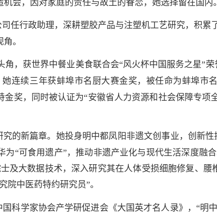
造机会，因对家庭的责任与故土的眷恋，她选择留在国内
公司任行政助理，深耕塑胶产品与注塑机工艺研究，积累
视角。
头角，获世界中餐业美食联合会“风火杯中国服务之星”荣
，她连续三年获蚌埠市名厨大赛金奖，被任命为蚌埠市名
金奖，同时被认证为“安徽省人力资源和社会保障专项全能
究的新篇章。她投身明中都凤阳非遗文创事业，创新性提
华为“可食用遗产”，推动非遗产业化与现代生活深度融合
院士及大数据技术，深入研究其在人体受损细胞修复、腰
究院中医药特约研究员”。
中国科学家协会产学研促进会《大国英才名人录》，“明中