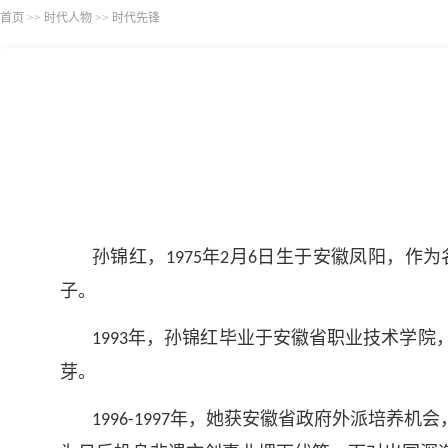
首页
>>
时代人物
>>
时代先锋
孙锦红，
年
月
日生于安徽凤阳，作为
1975
2
6
子。
年，孙锦红毕业于安徽省职业技术学院
1993
芽。
年，她获安徽省政府外派培养机会
1996-1997