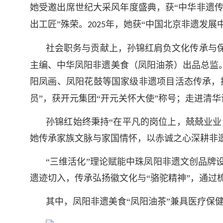
她受邀出席世纪大采风年度盛典，获“中华非遗传
出工匠”殊荣。
年，她获“中国北京非遗发展
2025
社会职务与贡献上，孙锦红肩负文化传承与
主编、中华凤阳非遗美食（凤阳油茶）出品总监
阳凤画、凤阳花鼓等国家级非遗项目活态传承，
员”，获开元集团“开元关怀大使”称号；走进
孙锦红始终秉持“在平凡的岗位上，兢兢业业
她传承家族文脉与家国情怀，以赤诚之心深耕非
“三维活化”理论赋能中珠凤阳非遗文创品
遗迹切入，传承弘扬徽文化与“骆驼精神”，通
其中，凤阳非遗美食“凤阳油茶”兼具医疗保