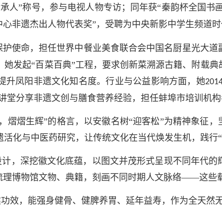
承人”称号，参与电视人物专访；同年获“秦韵杯全国书
中心非遗杰出人物代表奖”，受聘为中央新影中学生频道时
保护使命，担任世界中餐业美食联合会中国名厨星光大道
。她发起“百菜百典”工程，要求创新菜溯源古籍、附载典
提升凤阳非遗文化知名度。行业与公益影响方面，她
201
清华讲堂分享非遗文创与膳食营养经验，担任蚌埠市培训机
，熠熠生辉”的格言，以安徽名树“迎客松”为精神象征，
遗活化与中医药研究，让传统文化在当代焕发生机，践行“
牌设计，深挖徽文化底蕴，以图文并茂形式呈现不同年代的
过梳理博物馆文物、典籍，刻画不同时期人文脉络——这些
健功效，能强身健骨、健脾养胃、延年益寿，作为全天然