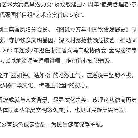
画艺术大赛最具潜力奖”及致敬建国
周年“最美管理者·杰
75
代强国栏目组“艺术鉴赏首席专家”。
副主席兼凤阳分会长、《图说
万年中国饮食发展史》副
77
故，守护饮食文明基因；深入村寨抢救濒危技艺，推动凤
年连续
年担任浙江省义乌市政协两会“金牌接待专
4-2022
7
构考试基地资源管理师讲师，推动行业知识普及。
坚守“座如钟、站如松”的浩然正气，在逆境中坚韧不拔。
弘扬中华文化、传递正能量”的初心。
辉煌成就与人文背景，尽显文化之美。该理论从徽商历史
载体既承载华夏文明悠久成就，也见证民族复兴历程。
无公害绿色保健食品，为民生健康保驾护航。