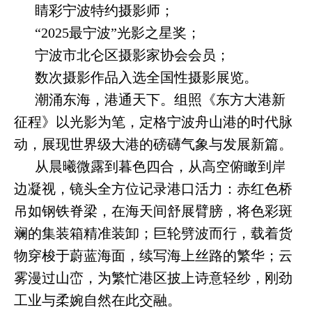
睛彩宁波特约摄影师；
“2025最宁波”光影之星奖；
宁波市北仑区摄影家协会会员；
数次摄影作品入选全国性摄影展览。
潮涌东海，港通天下。组照《东方大港新
征程》以光影为笔，定格宁波舟山港的时代脉
动，展现世界级大港的磅礴气象与发展新篇。
从晨曦微露到暮色四合，从高空俯瞰到岸
边凝视，镜头全方位记录港口活力：赤红色桥
吊如钢铁脊梁，在海天间舒展臂膀，将色彩斑
斓的集装箱精准装卸；巨轮劈波而行，载着货
物穿梭于蔚蓝海面，续写海上丝路的繁华；云
雾漫过山峦，为繁忙港区披上诗意轻纱，刚劲
工业与柔婉自然在此交融。