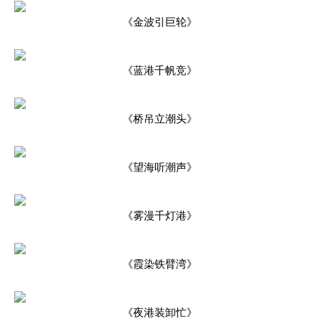
《金波引巨轮》
《蓝港千帆竞》
《桥吊立潮头》
《望海听潮声》
《雾漫千灯港》
《霞染铁臂湾》
《夜港装卸忙》