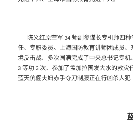
陈义红原空军
师副参谋长专机师四种
34
任、专职委员。上海国防教育讲师团成员、
境反击战、多次圆满完成了中央总书记专机
等功
次、参加了孟加拉国发大水的救灾
3
3
蓝天伉俪夫妇赤手夺刀制服正在行凶杀人犯