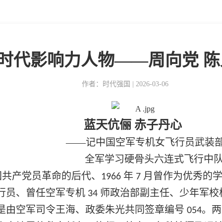
时代影响力人物——周向党 陈
作者：时代强国 | 2026-03-06
蓝天伉俪 赤子丹心
——记中国空军专机女飞行员武装部部
全军学习硬骨头六连式飞行中队长
国共产党员革命的后代、
年
月曾作为优秀的
1966
7
行员、曾任空军专机
师政治部副主任、少年军校
34
是由空军司令王海、政委朱光共同签章编号
。两
054