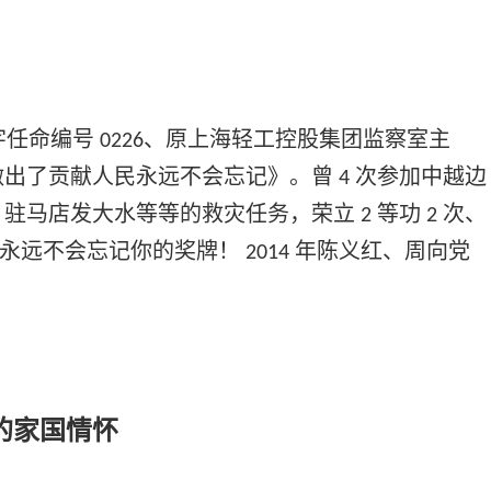
字任命编号
、原上海轻工控股集团监察室主
0226
做出了贡献人民永远不会忘记》。曾
次参加中越边
4
、驻马店发大水等等的救灾任务，荣立
等功
次、
2
2
民永远不会忘记你的奖牌！
年陈义红、周向党
2014
的家国情怀