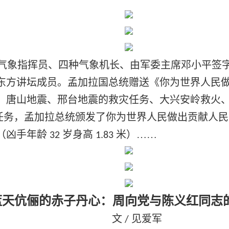
气象指挥员、四种气象机长、由军委主席邓小平签
东方讲坛成员。孟加拉国总统赠送《你为世界人民
、唐山地震、邢台地震的救灾任务、大兴安岭救火
任务，孟加拉总统颁发了你为世界人民做出贡献人
（凶手年龄
岁身高
米）……
32
1.83
蓝天伉俪的赤子丹心：周向党与陈义红同志
文
见爱军
/