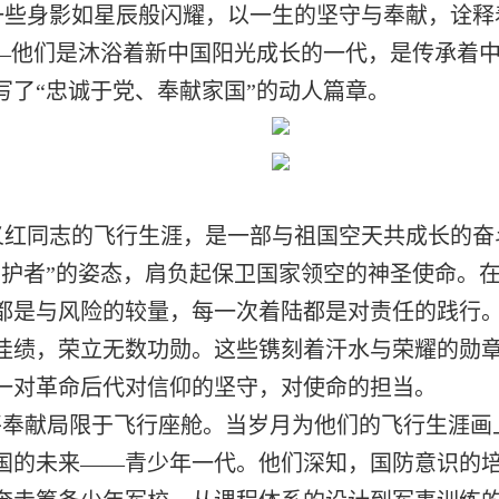
一些身影如星辰般闪耀，以一生的坚守与奉献，诠释
——他们是沐浴着新中国阳光成长的一代，是传承着
写了“忠诚于党、奉献家国”的动人篇章。
义红同志的飞行生涯，是一部与祖国空天共成长的奋
守护者”的姿态，肩负起保卫国家领空的神圣使命。
都是与风险的较量，每一次着陆都是对责任的践行
佳绩，荣立无数功勋。这些镌刻着汗水与荣耀的勋
一对革命后代对信仰的坚守，对使命的担当。
将奉献局限于飞行座舱。当岁月为他们的飞行生涯
国的未来——青少年一代。他们深知，国防意识的