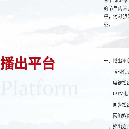
栏目组汇聚
的节目内容
采，铸就强
范。
播出平台
一、播出平
《时代强国
Platform
电视播出
IPTV电视
同步播出
网络媒体平
二、播出方